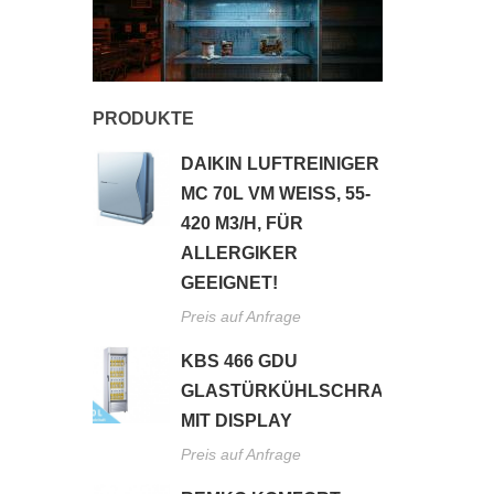
PRODUKTE
DAIKIN LUFTREINIGER
MC 70L VM WEISS, 55-4
20 M3/H, FÜR A
LLERGIKER G
EEIGNET!
Preis auf Anfrage
KBS 466 GDU
GLASTÜRKÜHLSCHRANK
MIT DISPLAY
Preis auf Anfrage