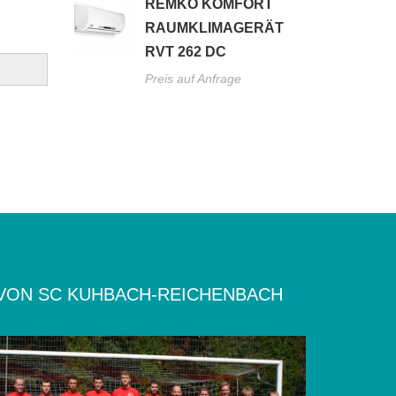
REMKO KOMFORT
RAUMKLIMAGERÄT
RVT 262 DC
Preis auf Anfrage
VON SC KUHBACH-REICHENBACH