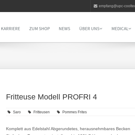
empfang@upc-coolte
KARRIERE
ZUM SHOP
NEWS
ÜBER UNS
MEDICAL
Fritteuse Modell PROFRI 4
Saro
Fritteusen
Pommes Frites
Komplett aus Edelstahl Abgerundetes, herausnehmbares Becken